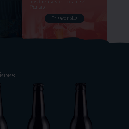
nos tireuses et nos fûts*
Parisis
En savoir plus
ières