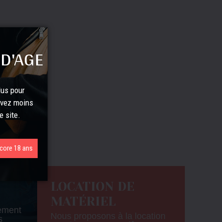
 D'AGE
lus pour
avez moins
e site.
ncore 18 ans
LOCATION DE
MATÉRIEL
tement
Nous proposons à la location
s