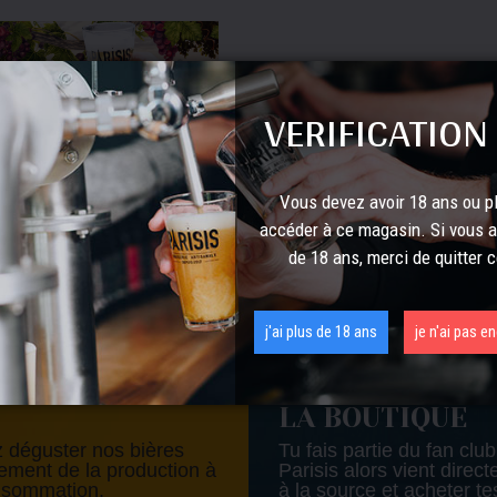
VERIFICATION
Vous devez avoir 18 ans ou p
accéder à ce magasin. Si vous 
is sera à la fête des
anges de
de 18 ans, merci de quitter c
martre 2023
j'ai plus de 18 ans
je n'ai pas e
LA BOUTIQUE
 déguster nos bières
Tu fais partie du fan club
tement de la production à
Parisis alors vient direc
nsommation.
à la source et acheter te