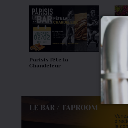
Parisis fête la
Paris
Chandeleur
vend
Mont
LE BAR / TAPROOM
Venez
direc
la co