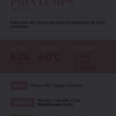
PRINTEMPS
RYE IPA
India pale ale douce aux parfums généreux de fruits
exotiques.
ALCOOL
SERVICE
CONTENANT
6.0
%
6.0
°C
33cl
75cl
ABV
Fût 30L
Pilsen 2RP, Seigle, Froment.
MALTS
Warrior, Cascade, Citra.
HOUBLONS
Houblonnée à cru