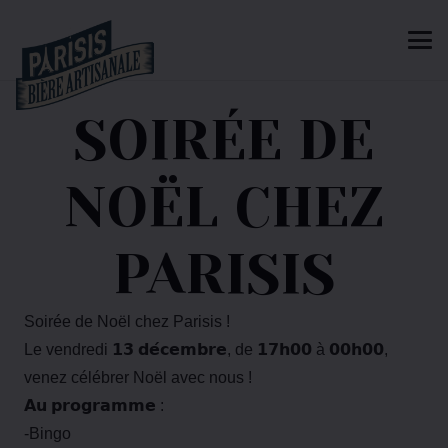
SOIRÉE DE
NOËL CHEZ
PARISIS
Soirée de Noël chez Parisis !
Le vendredi 𝟭𝟯 𝗱𝗲́𝗰𝗲𝗺𝗯𝗿𝗲, de 𝟭𝟳𝗵𝟬𝟬 à 𝟬𝟬𝗵𝟬𝟬,
venez célébrer Noël avec nous !
𝗔𝘂 𝗽𝗿𝗼𝗴𝗿𝗮𝗺𝗺𝗲 :
-Bingo