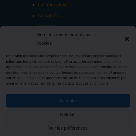
La fabrication
Actualités
Contact
Gérer le consentement aux
cookies
Brasserie Parisis – 3 Rue René Dumont – 77380
Pour offrir les meilleures expériences, nous utilisons des technologies
telles que les cookies pour stocker et/ou accéder aux informations des
Combs la ville –
Tel : 01 60 46 62 33
–
appareils. Le fait de consentir à ces technologies nous permettra de traiter
contact@brasserie-parisis.com
des données telles que le comportement de navigation ou les ID uniques
sur ce site. Le fait de ne pas consentir ou de retirer son consentement peut
avoir un effet négatif sur certaines caractéristiques et fonctions.
Mentions légales
– Réalisation
Agence Nemo
– Crédits
photos ©
Jean-Marie Heidinger
Accepter
Politique de cookies
Déclaration de confidentialité
Refuser
Avertissement
Voir les préférences