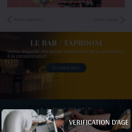
Article précédent
Article suivant
LE BAR / TAPROOM
Venez déguster nos bières directement de la production
à la consommation.
En savoir plus
LA BOUTIQUE
VERIFICATION D'AGE
Tu fais partie du fan club Parisis alors vient directement
à la source et acheter tes précieux breuvages.