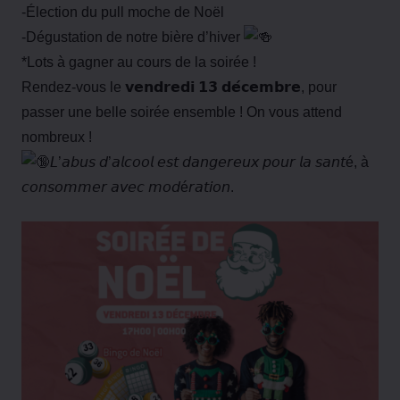
-Élection du pull moche de Noël
-Dégustation de notre bière d’hiver
*Lots à gagner au cours de la soirée !
Rendez-vous le 𝘃𝗲𝗻𝗱𝗿𝗲𝗱𝗶 𝟭𝟯 𝗱𝗲́𝗰𝗲𝗺𝗯𝗿𝗲, pour
passer une belle soirée ensemble ! On vous attend
nombreux !
𝘓’𝘢𝘣𝘶𝘴 𝘥’𝘢𝘭𝘤𝘰𝘰𝘭 𝘦𝘴𝘵 𝘥𝘢𝘯𝘨𝘦𝘳𝘦𝘶𝘹 𝘱𝘰𝘶𝘳 𝘭𝘢 𝘴𝘢𝘯𝘵é, à
𝘤𝘰𝘯𝘴𝘰𝘮𝘮𝘦𝘳 𝘢𝘷𝘦𝘤 𝘮𝘰𝘥é𝘳𝘢𝘵𝘪𝘰𝘯.