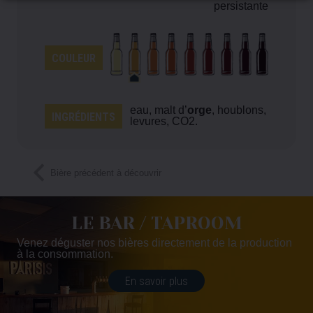
persistante
COULEUR
eau, malt d’
orge
, houblons,
INGRÉDIENTS
levures, CO2.
Bière précédent à découvrir
LE BAR / TAPROOM
Venez déguster nos bières directement de la production
à la consommation.
En savoir plus