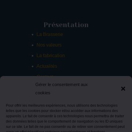
Présentation
La Brasserie
Nos valeurs
La fabrication
Actualités
Contact
Gérer le consentement aux
cookies
Brasserie Parisis – 3 Rue René Dumont – 77380
Pour offrir les meilleures expériences, nous utilisons des technologies
telles que les cookies pour stocker et/ou accéder aux informations des
Combs la ville –
Tel : 01 60 46 62 33
–
appareils. Le fait de consentir à ces technologies nous permettra de traiter
contact@brasserie-parisis.com
des données telles que le comportement de navigation ou les ID uniques
sur ce site. Le fait de ne pas consentir ou de retirer son consentement peut