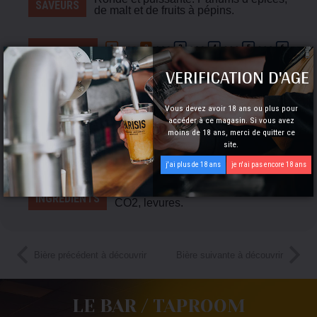
SAVEURS
de malt et de fruits à pépins.
AMERTUME
VERIFICATION D'AGE
25 IBU
. Amertume modérement persistante.
Vous devez avoir 18 ans ou plus pour
accéder à ce magasin. Si vous avez
moins de 18 ans, merci de quitter ce
COULEUR
site.
j'ai plus de 18 ans
je n'ai pas encore 18 ans
eau, malt d’
orge
, sucre, houblons,
INGRÉDIENTS
CO2, levures.
Bière précédent à découvrir
Bière suivante à découvrir
LE BAR / TAPROOM