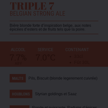
TRIPLE 7
BELGIAN STRONG ALE
Bière blonde forte d’inspiration belge, aux notes
épicées d’esters et de fruits tels que la poire.
ALCOOL
SERVICE
CONTENANT
7.7
%
7.0
°C
33cl
Fût 30L
ABV
Pils, Biscuit (blonde legerement cuivrée)
MALTS
Styrian goldings et Saaz
HOUBLONS
Ronde et puissante. Parfums d’épices,