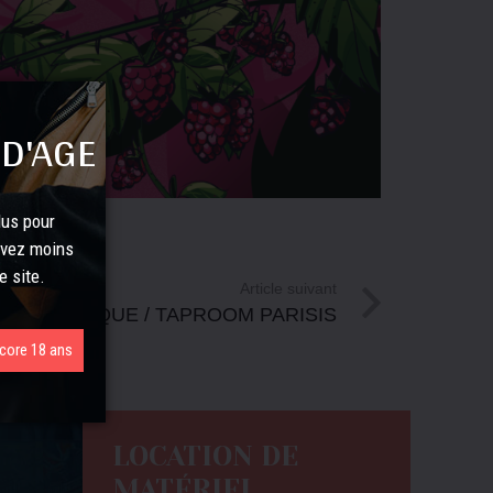
 D'AGE
lus pour
avez moins
e site.
Article suivant
BOUTIQUE / TAPROOM PARISIS
ncore 18 ans
LOCATION DE
MATÉRIEL