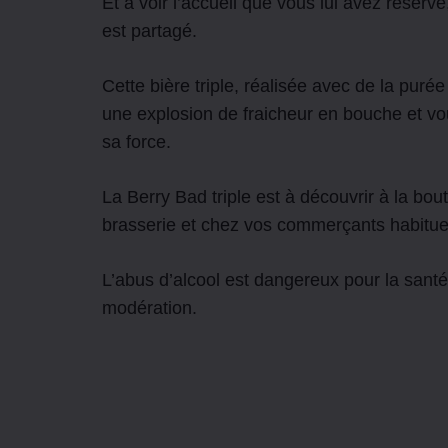
Et à voir l’accueil que vous lui avez réservé,
est partagé.
Cette bière triple, réalisée avec de la puré
une explosion de fraicheur en bouche et vou
sa force.
La Berry Bad triple est à découvrir à la bou
brasserie et chez vos commerçants habitue
L’abus d’alcool est dangereux pour la san
modération.