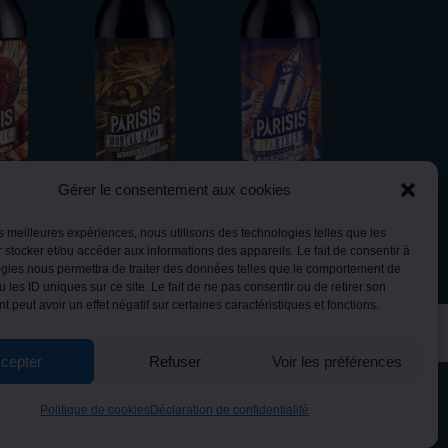
Gérer le consentement aux cookies
OTIC
MORTAL KAWA
IPARISIS
BLOND
les meilleures expériences, nous utilisons des technologies telles que les
 stocker et/ou accéder aux informations des appareils. Le fait de consentir à
gies nous permettra de traiter des données telles que le comportement de
 les ID uniques sur ce site. Le fait de ne pas consentir ou de retirer son
 peut avoir un effet négatif sur certaines caractéristiques et fonctions.
 contact@brasserie-parisis.com
cepter
Refuser
Voir les préférences
Identifiant Unique des entreprises soumises à la
Responsabilité Elargie du Producteur (REP) :
Politique de cookies
Déclaration de confidentialité
FR445212_02CDYJ