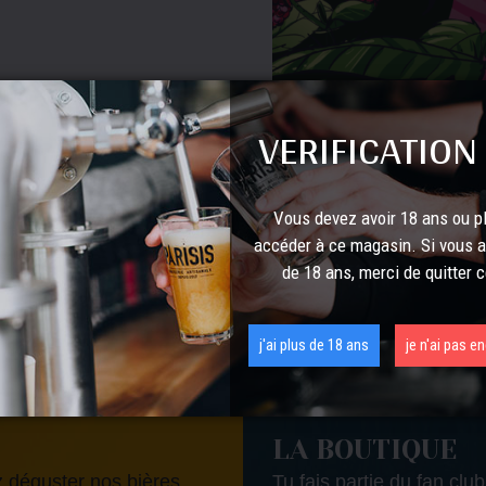
VERIFICATION
Vous devez avoir 18 ans ou p
accéder à ce magasin. Si vous 
de 18 ans, merci de quitter c
s de la brasserie
j'ai plus de 18 ans
je n'ai pas e
LA BOUTIQUE
 déguster nos bières
Tu fais partie du fan club