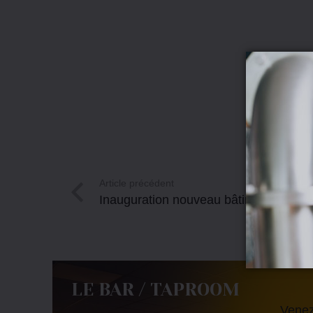
Article précédent
Inauguration nouveau bâtiment + 10 an
LE BAR / TAPROOM
Venez