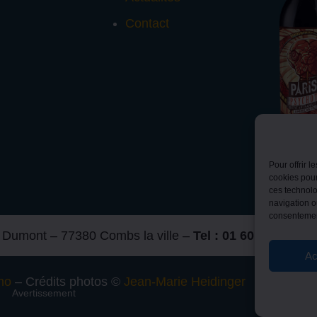
Contact
PSYCH
Pour offrir 
cookies pour
ces technolo
navigation ou
consentement
é Dumont – 77380 Combs la ville –
Tel : 01 60 46 62 33
–
Ac
mo
– Crédits photos ©
Jean-Marie Heidinger
Avertissement