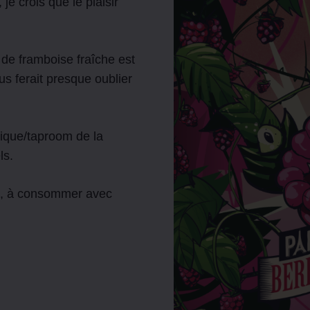
 je crois que le plaisir
e de framboise fraîche est
s ferait presque oublier
tique/taproom de la
ls.
té, à consommer avec